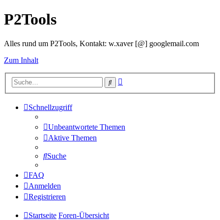
P2Tools
Alles rund um P2Tools, Kontakt: w.xaver [@] googlemail.com
Zum Inhalt
Erweiterte
Suche
Suche
Schnellzugriff
Unbeantwortete Themen
Aktive Themen
Suche
FAQ
Anmelden
Registrieren
Startseite
Foren-Übersicht