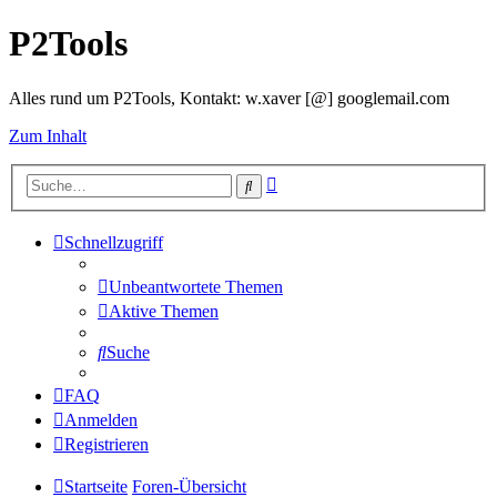
P2Tools
Alles rund um P2Tools, Kontakt: w.xaver [@] googlemail.com
Zum Inhalt
Erweiterte
Suche
Suche
Schnellzugriff
Unbeantwortete Themen
Aktive Themen
Suche
FAQ
Anmelden
Registrieren
Startseite
Foren-Übersicht