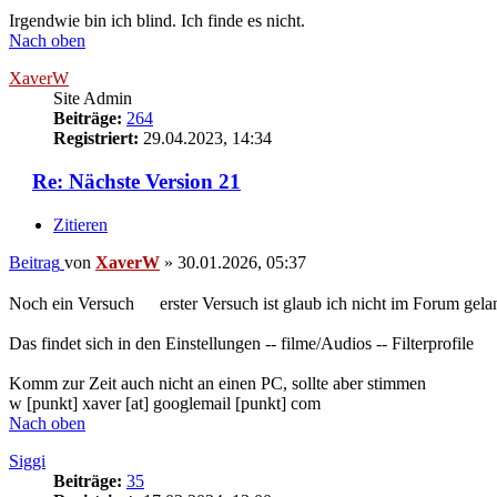
Irgendwie bin ich blind. Ich finde es nicht.
Nach oben
XaverW
Site Admin
Beiträge:
264
Registriert:
29.04.2023, 14:34
Re: Nächste Version 21
Zitieren
Beitrag
von
XaverW
»
30.01.2026, 05:37
Noch ein Versuch
erster Versuch ist glaub ich nicht im Forum g
Das findet sich in den Einstellungen -- filme/Audios -- Filterprofile
Komm zur Zeit auch nicht an einen PC, sollte aber stimmen
w [punkt] xaver [at] googlemail [punkt] com
Nach oben
Siggi
Beiträge:
35
Registriert:
17.02.2024, 13:00