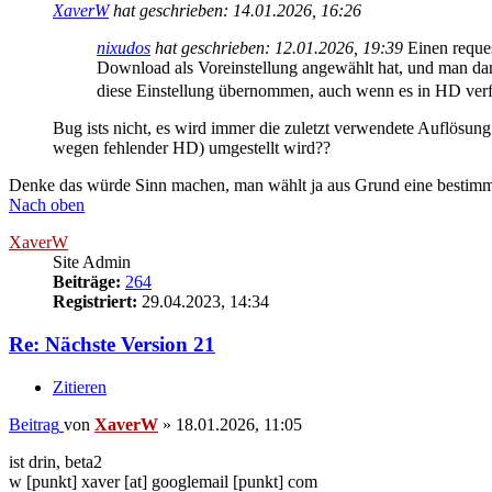
XaverW
hat geschrieben:
14.01.2026, 16:26
nixudos
hat geschrieben:
12.01.2026, 19:39
Einen reques
Download als Voreinstellung angewählt hat, und man dann
diese Einstellung übernommen, auch wenn es in HD verf
Bug ists nicht, es wird immer die zuletzt verwendete Auflösung
wegen fehlender HD) umgestellt wird??
Denke das würde Sinn machen, man wählt ja aus Grund eine bestimmt
Nach oben
XaverW
Site Admin
Beiträge:
264
Registriert:
29.04.2023, 14:34
Re: Nächste Version 21
Zitieren
Beitrag
von
XaverW
»
18.01.2026, 11:05
ist drin, beta2
w [punkt] xaver [at] googlemail [punkt] com